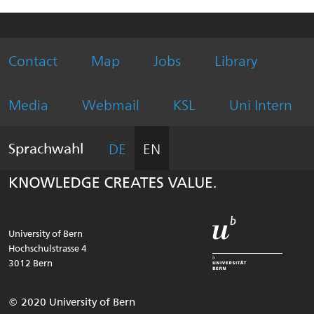
Contact
Map
Jobs
Library
Weitere
ichtige
eiten
Informationen
Media
Webmail
KSL
Uni Intern
über
diesen
Webauftritt
Sprachwahl
DE
EN
University of Bern
Hochschulstrasse 4
3012
Bern
Rechtliches
Unsere
© 2020 University of Bern
und
Adresse