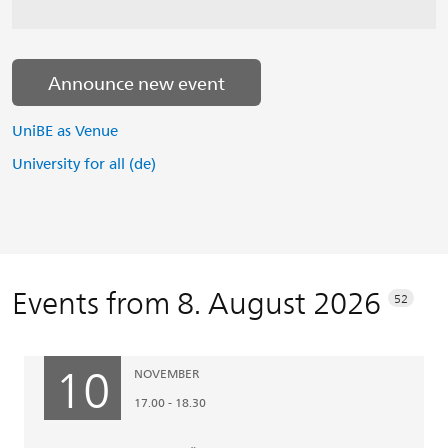
Announce new event
UniBE as Venue
University for all (de)
Anz
Events from 8. August 2026
52
Treff
Zurück
Z
10
NOVEMBER
17.00 - 18.30