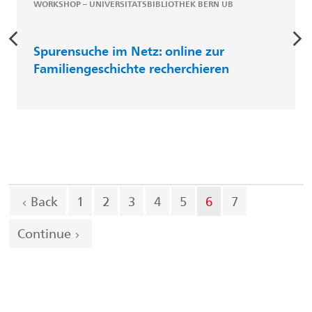
WORKSHOP – UNIVERSITÄTSBIBLIOTHEK BERN UB
Spurensuche im Netz: online zur
Familiengeschichte recherchieren
Back
1
2
3
4
5
6
7
Continue